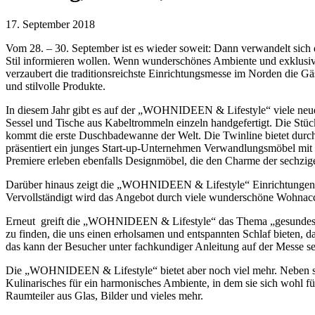
17. September 2018
Vom 28. – 30. September ist es wieder soweit: Dann verwandelt sich 
Stil informieren wollen. Wenn wunderschönes Ambiente und exklusiv
verzaubert die traditionsreichste Einrichtungsmesse im Norden die Gä
und stilvolle Produkte.
In diesem Jahr gibt es auf der „WOHNIDEEN & Lifestyle“ viele neue
Sessel und Tische aus Kabeltrommeln einzeln handgefertigt. Die Stü
kommt die erste Duschbadewanne der Welt. Die Twinline bietet du
präsentiert ein junges Start-up-Unternehmen Verwandlungsmöbel mit
Premiere erleben ebenfalls Designmöbel, die den Charme der sechzige
Darüber hinaus zeigt die „WOHNIDEEN & Lifestyle“ Einrichtungen u
Vervollständigt wird das Angebot durch viele wunderschöne Wohnacc
Erneut greift die „WOHNIDEEN & Lifestyle“ das Thema „gesundes Schl
zu finden, die uns einen erholsamen und entspannten Schlaf bieten, 
das kann der Besucher unter fachkundiger Anleitung auf der Messe sel
Die „WOHNIDEEN & Lifestyle“ bietet aber noch viel mehr. Neben sa
Kulinarisches für ein harmonisches Ambiente, in dem sie sich wohl f
Raumteiler aus Glas, Bilder und vieles mehr.