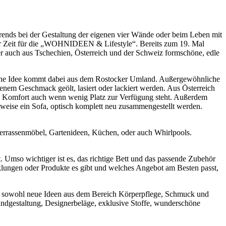
Trends bei der Gestaltung der eigenen vier Wände oder beim Leben mit
der Zeit für die „WOHNIDEEN & Lifestyle“. Bereits zum 19. Mal
ber auch aus Tschechien, Österreich und der Schweiz formschöne, edle
llene Idee kommt dabei aus dem Rostocker Umland. Außergewöhnliche
nem Geschmack geölt, lasiert oder lackiert werden. Aus Österreich
 Komfort auch wenn wenig Platz zur Verfügung steht. Außerdem
weise ein Sofa, optisch komplett neu zusammengestellt werden.
errassenmöbel, Gartenideen, Küchen, oder auch Whirlpools.
Umso wichtiger ist es, das richtige Bett und das passende Zubehör
cklungen oder Produkte es gibt und welches Angebot am Besten passt,
n sowohl neue Ideen aus dem Bereich Körperpflege, Schmuck und
andgestaltung, Designerbeläge, exklusive Stoffe, wunderschöne