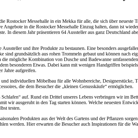
die Rostocker Messehalle in ein Mekka für alle, die sich über neueste 
e Angebote in die Rostocker Messehalle Einzug halten, dann ist wie
ste. In diesem Jahr präsentieren 64 Aussteller aus ganz Deutschland a
 Aussteller und ihre Produkte zu bestaunen. Eine besonders ausgefa
cke sind grundsätzlich aus rohen Trommeln gebaut und können nach eige
rch die mögliche Kombination von Dusche und Badewanne umfassenden
 dem besonderen Etwas. Dabei kann mit wenigen Handgriffen beispiels
r Jahre aufgreifen.
nd individuellen Möbelbau für alle Wohnbereiche, Designerstücke, T
essoires, die dem Besucher die „kleinen Genusskäufe“ ermöglichen.
afen“ auf. Rund ein Drittel unseres Lebens verbringen wir im Bett. 
damit wir ausgeruht in den Tag starten können. Welche neuesten Entwi
bst testen.
isonalen Produkten aus der Welt des Gartens und der Pflanzen sorge
ühlen werden. Hier erwarten die Besucher auch Inspirationen für die W